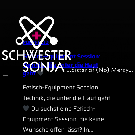
Zum
Inhalt
springen
PORTFOLIO
JAN. 23, 2026
Fetisch-Equipment Session:
Technik, die unter die Haut
geht
Fetisch-Equipment Session:
Technik, die unter die Haut geht
Du suchst eine Fetisch-
Equipment Session, die keine
Wünsche offen lässt? In…